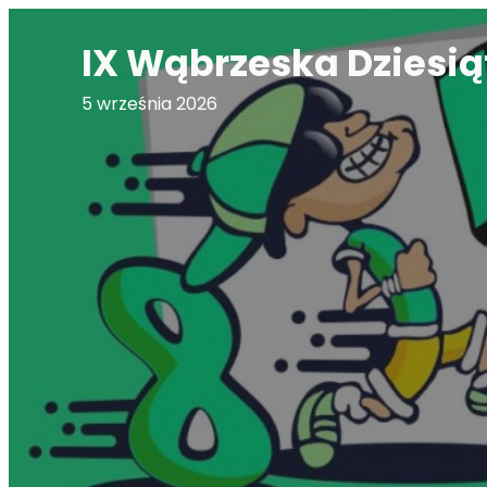
Przejdź
IX Wąbrzeska Dziesią
do
treści
5 września 2026