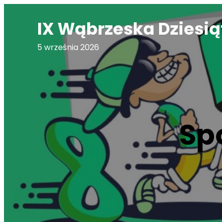
Przejdź
IX Wąbrzeska Dziesią
do
treści
5 września 2026
Sp