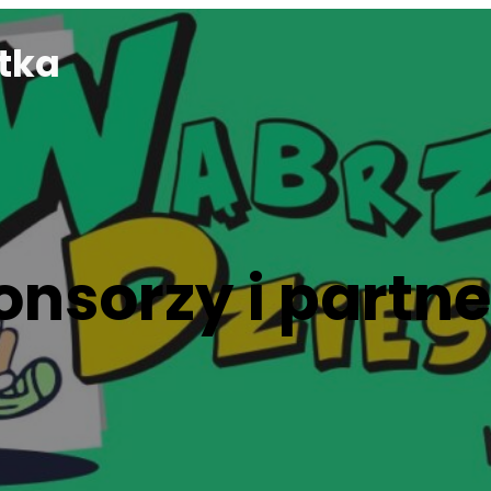
tka
onsorzy i partne